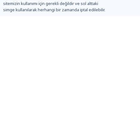
sitemizin kullanımı için gerekli değildir ve sol alttaki
simge kullanılarak herhangi bir zamanda iptal edilebilir.
WhatsApp Destek
Çağrı Merkezi
İlgili Yazılar
Honda Şanzıman Tamiri
Renault EDC Şanzıman Tamiri
DSG Otomatik Şanzıman Vuruntu
Mazda Şanzıman Tamiri
Nissan Şanzıman Tamiri
Kia Şanzıman Tamiri