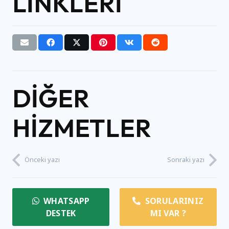
LINKLERI
DIĞER
HIZMETLER
Önceki yazı
Sonraki yazı
WHATSAPP
SORULARINIZ
DESTEK
MI VAR ?