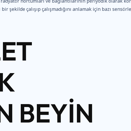
 radyatör hortumları ve bağlantılarının periyodik olarak kon
bir şekilde çalışıp çalışmadığını anlamak için bazı sensörl
ET
K
N BEYIN