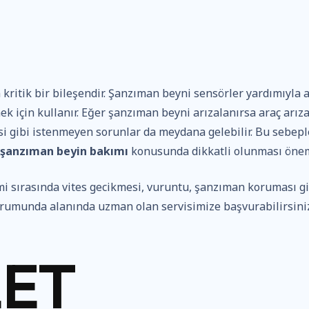
kritik bir bileşendir. Şanzıman beyni sensörler yardımıyla 
mek için kullanır. Eğer şanzıman beyni arızalanırsa araç arız
si gibi istenmeyen sorunlar da meydana gelebilir. Bu sebepl
şanzıman beyin bakımı
konusunda dikkatli olunması öneml
i sırasında vites gecikmesi, vuruntu, şanzıman koruması gi
z durumunda alanında uzman olan servisimize başvurabilirsini
ET