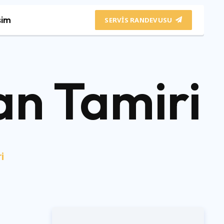
şim
SERVIS RANDEVUSU
an Tamiri
i