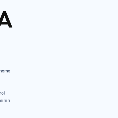
A
öneme
i
rol
minin