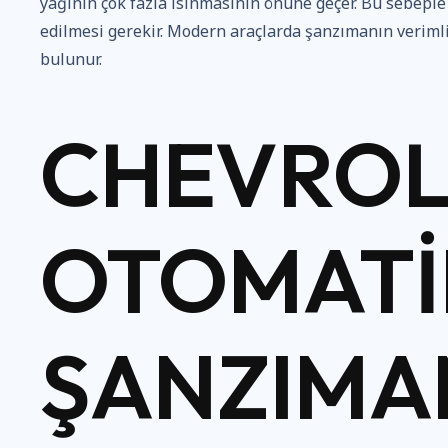
yağının çok fazla ısınmasının önüne geçer. Bu sebeple
edilmesi gerekir. Modern araçlarda şanzımanın verimli 
bulunur.
CHEVROL
OTOMATI
ŞANZIMA