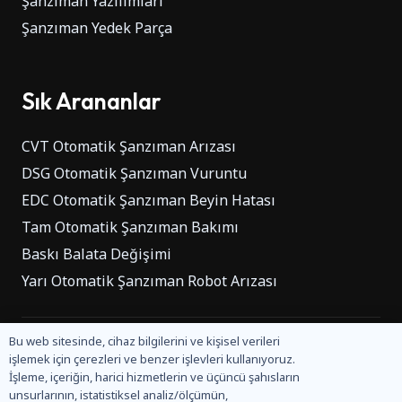
Şanzıman Yazılımları
Şanzıman Yedek Parça
Sık Arananlar
CVT Otomatik Şanzıman Arızası
DSG Otomatik Şanzıman Vuruntu
EDC Otomatik Şanzıman Beyin Hatası
Tam Otomatik Şanzıman Bakımı
Baskı Balata Değişimi
Yarı Otomatik Şanzıman Robot Arızası
Bu web sitesinde, cihaz bilgilerini ve kişisel verileri
Otomatiksanzimantamir.com bir
Ebay Otomotiv
işlemek için çerezleri ve benzer işlevleri kullanıyoruz.
kuruluşudur.
İşleme, içeriğin, harici hizmetlerin ve üçüncü şahısların
unsurlarının, istatistiksel analiz/ölçümün,
© Ebay Otomotiv Tüm Hakları saklıdır.