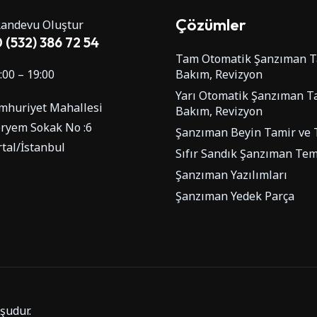
Çözümler
andevu Oluştur
 (532) 386 72 54
Tam Otomatik Şanzıman T
:00 – 19:00
Bakım, Revizyon
Yarı Otomatik Şanzıman Ta
mhuriyet Mahallesi
Bakım, Revizyon
ryem Sokak No :6
Şanzıman Beyin Tamir ve
tal/İstanbul
Sıfır Sandık Şanzıman Tem
Şanzıman Yazılımları
Şanzıman Yedek Parça
şudur.