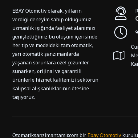
EBAY Otomotiv olarak, yılların
R
0
verdiği deneyim sahip olduğumuz
uzmanlık ışığında faaliyet alanımızı
9
genişlettiğimiz bu oluşum içerisinde
her tip ve modeldeki tam otomatik,
Cu
yarı otomatik şanzımanlarda
Me
yaşanan sorunlara özel çözümler
Kar
sunarken, orijinal ve garantili
ürünlerle hizmet kalitemizi sektörün
kalıpsal alışkanlıklarının ötesine
taşıyoruz.
Otomatiksanzimantamir.com bir
Ebay Otomotiv
kurulu